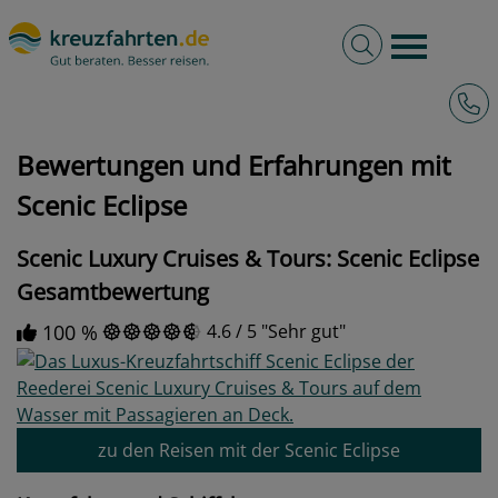
Volltextsuche
Burger 
Hotli
kreuzfahrten.de
Bewertungen und Erfahrungen mit Scenic Eclipse
Bewertungen und Erfahrungen mit
Scenic Eclipse
Scenic Luxury Cruises & Tours: Scenic Eclipse
Gesamtbewertung
100 %
4.6
/
5
Sehr gut
zu den Reisen mit der Scenic Eclipse