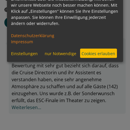
wir unsere Webseite noch besser machen können. Mit
4.0
/
5
Gut
Angebotsvielfalt allgemein
Klick auf „Einstellungen“ können Sie Ihre Einstellungen
anpassen. Sie können Ihre Einwilligung jederzeit
Brigitte
B
ändern oder widerrufen.
Altersgruppe: 60-65
Verreist als Familie
Datenschutzerklärung
Impressum
Unterhaltung ist nicht der Fokus auf so einem
Schiff und das erwarten wir auch nicht. Daher
Einstellungen
nur Notwendige
Cookies erlauben
waren wir mit dem Angebot zufrieden. Die
Bewertung mit sehr gut bezieht sich darauf, dass
die Cruise Directorin und ihr Assistent es
verstanden haben, eine sehr angenehme
Atmosphäre zu schaffen und auf alle Gäste (142)
einzugehen. Uns wurde z.B. der Sonderwunsch
erfüllt, das ESC-Finale im Theater zu zeigen.
Weiterlesen...