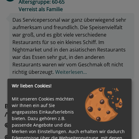
Altersgruppe: 60-65
Verreist als Familie
Das Servicepersonal war ganz überwiegend sehr
aufmerksam und freundlich. Die Speisenvielfalt
war groß, und es gibt viele verschiedene
Restaurants für so ein kleines Schiff. Im
Nightmarket und in den asiatischen Restaurants
war das Essen sehr gut, in den anderen
Restaurants waren wir vom Geschmak oft nicht
richtig überzeugt.
Weiterlesen...
Wir lieben Cookies!
Mit unseren Cookies möchten
wir Ihnen ein auf Sie
Bewertung des Unterhaltungs- / Sport-
angepasstes Einkaufserlebnis
/Wellnessangebot
bieten. Dazu gehören z.B.
5.0
/
5
Sehr gut
Showprogramm
passende Angebote und das
Merken von Einstellungen. Auch erhalten wir dadurch
5.0
/
5
Sehr gut
Wellnessangebote
Erkenntnisse über die Webseitennutzung, mit denen