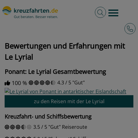
Volltextsuche
Burger 
Hotli
kreuzfahrten.de
Bewertungen und Erfahrungen mit Le Lyrial
Bewertungen und Erfahrungen mit
Le Lyrial
Ponant: Le Lyrial Gesamtbewertung
100 %
4.3
/
5
Gut
zu den Reisen mit der Le Lyrial
Kreuzfahrt- und Schiffsbewertung
3.5
/
5
Gut
Reiseroute