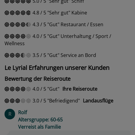
5.0
/
5
Sehr gut
Schiff
4.8
/
5
Sehr gut
Kabine
4.3
/
5
Gut
Restaurant / Essen
4.0
/
5
Gut
Unterhaltung / Sport /
Wellness
3.5
/
5
Gut
Service an Bord
Le Lyrial Erfahrungen unserer Kunden
Bewertung der Reiseroute
4.0
/
5
Gut
Ihre Reiseroute
3.0
/
5
Befriedigend
Landausflüge
Rolf
R
Altersgruppe: 60-65
Verreist als Familie