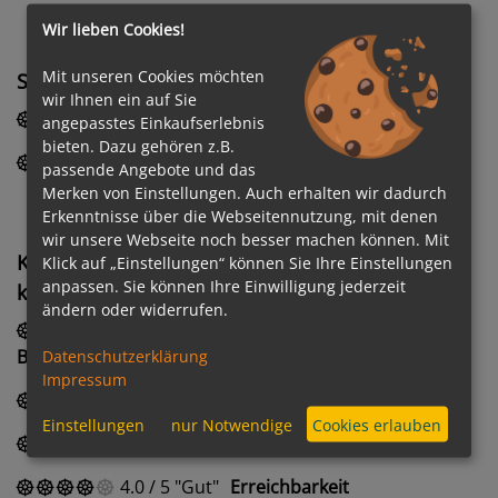
Wir lieben Cookies!
Mit unseren Cookies möchten
Service an Board
wir Ihnen ein auf Sie
3.0
/
5
Befriedigend
Rezeption
angepasstes Einkaufserlebnis
bieten. Dazu gehören z.B.
4.0
/
5
Gut
Check-In/Check-Out
passende Angebote und das
Merken von Einstellungen. Auch erhalten wir dadurch
Erkenntnisse über die Webseitennutzung, mit denen
wir unsere Webseite noch besser machen können. Mit
Kundenerfahrungen mit dem Service von
Klick auf „Einstellungen“ können Sie Ihre Einstellungen
anpassen. Sie können Ihre Einwilligung jederzeit
kreuzfahrten.de
ändern oder widerrufen.
2.0
/
5
Ausreichend
Abwicklung meiner
Buchung
Datenschutzerklärung
Impressum
2.0
/
5
Ausreichend
Servicequalität
Einstellungen
nur Notwendige
Cookies erlauben
4.0
/
5
Gut
Freundlichkeit
4.0
/
5
Gut
Erreichbarkeit