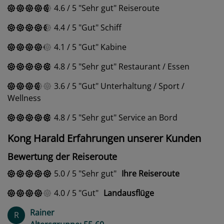
4.6
/
5
Sehr gut
Reiseroute
4.4
/
5
Gut
Schiff
4.1
/
5
Gut
Kabine
4.8
/
5
Sehr gut
Restaurant / Essen
3.6
/
5
Gut
Unterhaltung / Sport /
Wellness
4.8
/
5
Sehr gut
Service an Bord
Kong Harald Erfahrungen unserer Kunden
Bewertung der Reiseroute
5.0
/
5
Sehr gut
Ihre Reiseroute
4.0
/
5
Gut
Landausflüge
Rainer
R