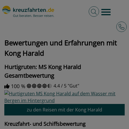
Volltextsuche
Burger 
Hotli
kreuzfahrten.de
Bewertungen und Erfahrungen mit Kong Harald
Bewertungen und Erfahrungen mit
Kong Harald
Hurtigruten: MS Kong Harald
Gesamtbewertung
100 %
4.4
/
5
Gut
zu den Reisen mit der Kong Harald
Kreuzfahrt- und Schiffsbewertung