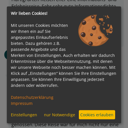
Erlebnisreise. Sehr sehr gute Informationsdichte
und Vorbereitung auf die Landausflüge und
Wir lieben Cookies!
Hinweise auf ungeführte Landausflüge in den
Mit unseren Cookies möchten
Hafenstädten. ZUsätzlich gibt es zu allen Häfen
wir Ihnen ein auf Sie
sehr ausführliche Unterlagen für jeden. Klasse
angepasstes Einkaufserlebnis
pur!
Weiterlesen...
bieten. Dazu gehören z.B.
passende Angebote und das
Karl
K
Merken von Einstellungen. Auch erhalten wir dadurch
Altersgruppe: 45-50
Erkenntnisse über die Webseitennutzung, mit denen
Verreist als Single
wir unsere Webseite noch besser machen können. Mit
Klick auf „Einstellungen“ können Sie Ihre Einstellungen
Immer freundlich und Hilfsbereit!!!!! Mit Onkel
anpassen. Sie können Ihre Einwilligung jederzeit
Heinz als Reiseleiter habe ich den Jackpot
ändern oder widerrufen.
geknackt. Das Team rund um Onkel Heinz war
nicht nur immer freundlich und hilfsbereit sie
Datenschutzerklärung
Impressum
haben auch mit ihrer Beratung in Punkto Ausflug
bei mir immer den Nagel auf den Kopf getroffen.
Einstellungen
nur Notwendige
Cookies erlauben
Am meisten habe ich die Vorträge von Onkel Heinz
genossen. Diese Reise war für mich nicht nur eine