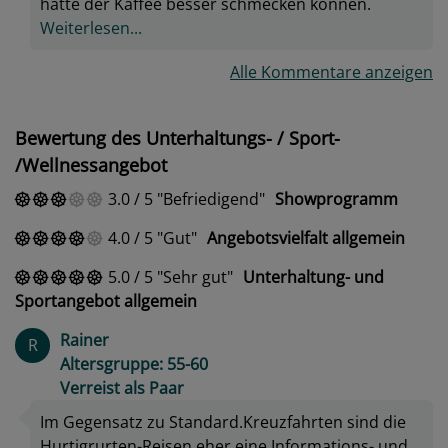
hätte der Kaffee besser schmecken können.
Weiterlesen...
Alle Kommentare anzeigen
Bewertung des Unterhaltungs- / Sport-
/Wellnessangebot
3.0
/
5
Befriedigend
Showprogramm
4.0
/
5
Gut
Angebotsvielfalt allgemein
5.0
/
5
Sehr gut
Unterhaltung- und
Sportangebot allgemein
Rainer
R
Altersgruppe: 55-60
Verreist als Paar
Im Gegensatz zu Standard.Kreuzfahrten sind die
Hurtigrurten-Reisen eher eine Informations- und