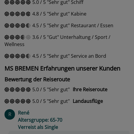
5.0
/
5
Sehr gut
Schiff
4.8
/
5
Sehr gut
Kabine
4.5
/
5
Sehr gut
Restaurant / Essen
3.6
/
5
Gut
Unterhaltung / Sport /
Wellness
4.5
/
5
Sehr gut
Service an Bord
MS BREMEN Erfahrungen unserer Kunden
Bewertung der Reiseroute
5.0
/
5
Sehr gut
Ihre Reiseroute
5.0
/
5
Sehr gut
Landausflüge
René
R
Altersgruppe: 65-70
Verreist als Single