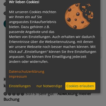
Wir lieben Cookies!
4.0
/
5
Gut
Rezeption
Mit unseren Cookies möchten
5.0
/
5
Sehr gut
Check-In/Check-Out
wir Ihnen ein auf Sie
angepasstes Einkaufserlebnis
René
R
bieten. Dazu gehören z.B.
Altersgruppe: 65-70
passende Angebote und das
Verreist als Single
Merken von Einstellungen. Auch erhalten wir dadurch
Wir hatten ein paar Mal Probleme mit unserem
Erkenntnisse über die Webseitennutzung, mit denen
wir unsere Webseite noch besser machen können. Mit
Batch der Kabine, da er nicht mehr funktionierte.
Klick auf „Einstellungen“ können Sie Ihre Einstellungen
Aber das ist eher eine Kleinigkeit.
Weiterlesen...
anpassen. Sie können Ihre Einwilligung jederzeit
ändern oder widerrufen.
Datenschutzerklärung
Impressum
Kundenerfahrungen mit dem Service von
kreuzfahrten.de
Einstellungen
nur Notwendige
Cookies erlauben
5.0
/
5
Sehr gut
Abwicklung meiner
Buchung