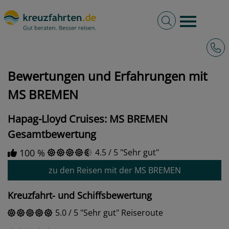
Volltextsuche
Burger 
Hotli
kreuzfahrten.de
Bewertungen und Erfahrungen mit MS BREMEN
Bewertungen und Erfahrungen mit
MS BREMEN
Hapag-Lloyd Cruises: MS BREMEN
Gesamtbewertung
100 %
4.5
/
5
Sehr gut
zu den Reisen mit der MS BREMEN
Kreuzfahrt- und Schiffsbewertung
5.0
/
5
Sehr gut
Reiseroute