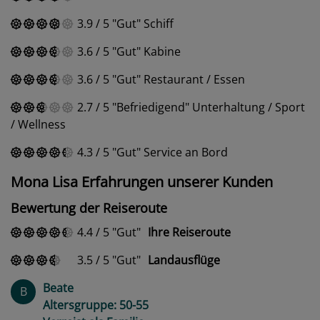
3.9
/
5
Gut
Schiff
3.6
/
5
Gut
Kabine
3.6
/
5
Gut
Restaurant / Essen
2.7
/
5
Befriedigend
Unterhaltung / Sport
/ Wellness
4.3
/
5
Gut
Service an Bord
Mona Lisa Erfahrungen unserer Kunden
Bewertung der Reiseroute
4.4
/
5
Gut
Ihre Reiseroute
3.5
/
5
Gut
Landausflüge
Beate
B
Altersgruppe: 50-55