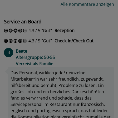
Alle Kommentare anzeigen
Service an Board
4.3
/
5
Gut
Rezeption
4.3
/
5
Gut
Check-In/Check-Out
Beate
B
Altersgruppe: 50-55
Verreist als Familie
Das Personal, wirklich jede*r einzelne
Mitarbeiter*in war sehr freundlich, zugewandt,
hilfsbereit und bemüht, Probleme zu lösen. Ein
großes Lob und ein herzliches Dankeschön! Ich
fand es verwirrend und schade, dass das
Servicepersonal im Restaurant nur französisch,
englisch und portugiesisch sprach, das hat leider
die Kommunikation nicht vereinfacht, zumal ja der