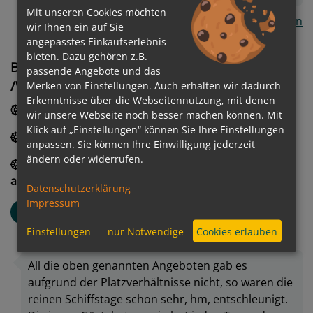
Mit unseren Cookies möchten
Alle Kommentare anzeigen
wir Ihnen ein auf Sie
angepasstes Einkaufserlebnis
bieten. Dazu gehören z.B.
Bewertung des Unterhaltungs- / Sport-
passende Angebote und das
/Wellnessangebot
Merken von Einstellungen. Auch erhalten wir dadurch
Erkenntnisse über die Webseitennutzung, mit denen
2.2
/
5
Ausreichend
Showprogramm
wir unsere Webseite noch besser machen können. Mit
Klick auf „Einstellungen“ können Sie Ihre Einstellungen
2.0
/
5
Ausreichend
Sportangebote
anpassen. Sie können Ihre Einwilligung jederzeit
ändern oder widerrufen.
2.6
/
5
Befriedigend
Angebotsvielfalt
allgemein
Datenschutzerklärung
Impressum
Beate
B
Altersgruppe: 50-55
Einstellungen
nur Notwendige
Cookies erlauben
Verreist als Familie
All die oben genannten Angeboten gab es
aufgrund der Platzverhältnisse nicht, so waren die
reinen Schiffstage schon sehr, hm, entschleunigt.