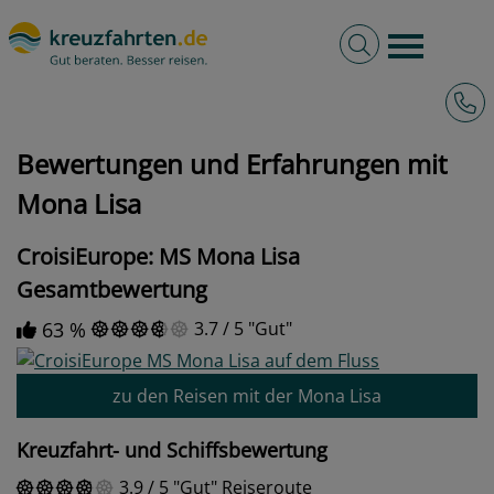
Volltextsuche
Burger 
Hotli
kreuzfahrten.de
Bewertungen und Erfahrungen mit Mona Lisa
Bewertungen und Erfahrungen mit
Mona Lisa
CroisiEurope: MS Mona Lisa
Gesamtbewertung
63 %
3.7
/
5
Gut
zu den Reisen mit der Mona Lisa
Kreuzfahrt- und Schiffsbewertung
3.9
/
5
Gut
Reiseroute