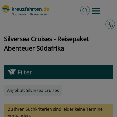
Volltextsuche
Burger 
Hotli
kreuzfahrten.de
Angebote
Silversea Cruises - Reisepaket Abenteuer Südafrika
Silversea Cruises - Reisepaket
Abenteuer Südafrika
Filter
Angebot: Silversea Cruises
Zu Ihren Suchkriterien sind leider keine Termine
vorhanden.