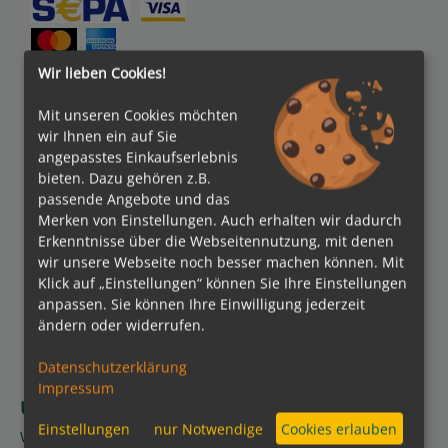
Wir lieben Cookies!
kreuzfahrten.de APP
Mit unseren Cookies möchten
wir Ihnen ein auf Sie
Folgen Sie uns
angepasstes Einkaufserlebnis
bieten. Dazu gehören z.B.
passende Angebote und das
Partner
Merken von Einstellungen. Auch erhalten wir dadurch
Erkenntnisse über die Webseitennutzung, mit denen
wir unsere Webseite noch besser machen können. Mit
Klick auf „Einstellungen“ können Sie Ihre Einstellungen
anpassen. Sie können Ihre Einwilligung jederzeit
ändern oder widerrufen.
Datenschutzerklärung
Impressum
Über kreuzfahrten de
Einstellungen
nur Notwendige
Cookies erlauben
Wir über uns