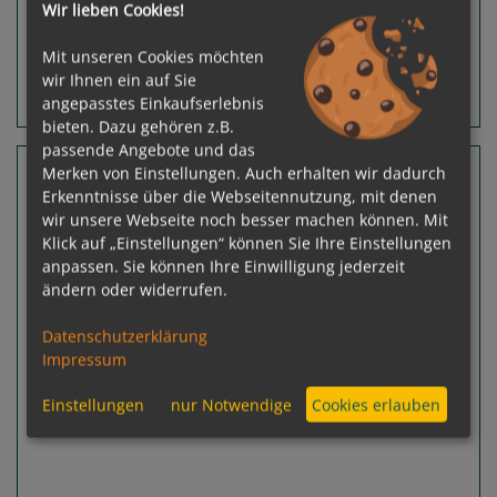
Leistungspakete
zur Reise
Wir lieben Cookies!
Mit unseren Cookies möchten
wir Ihnen ein auf Sie
Routeninfos
Terminübersicht
angepasstes Einkaufserlebnis
bieten. Dazu gehören z.B.
passende Angebote und das
21 Nächte Spanien, Kanaren, Puerto Rico
Merken von Einstellungen. Auch erhalten wir dadurch
Erkenntnisse über die Webseitennutzung, mit denen
Oceania Aurelia
wir unsere Webseite noch besser machen können. Mit
Barcelona - Miami, Florida
Klick auf „Einstellungen“ können Sie Ihre Einstellungen
anpassen. Sie können Ihre Einwilligung jederzeit
ändern oder widerrufen.
Datenschutzerklärung
Impressum
Einstellungen
nur Notwendige
Cookies erlauben
Previous
Next