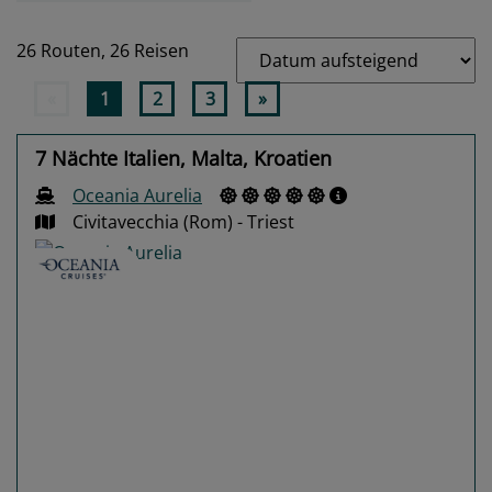
26 Routen,
26 Reisen
«
1
2
3
»
7 Nächte Italien, Malta, Kroatien
Oceania Aurelia
Civitavecchia (Rom) - Triest
Previous
Next