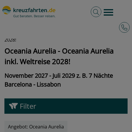
Volltextsuche
Burger 
Hotli
kreuzfahrten.de
Angebote
Oceania Aurelia - Oceania Aurelia inkl. Weltreise
2028!
Oceania Aurelia - Oceania Aurelia
inkl. Weltreise 2028!
November 2027 - Juli 2029 z. B. 7 Nächte
Barcelona - Lissabon
Filter
Angebot: Oceania Aurelia