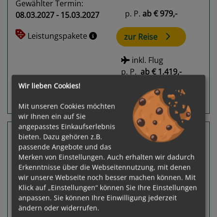
Gewählter Termin:
p. P.
ab
€ 979,-
08.03.2027 - 15.03.2027
Leistungspakete
zur Reise
inkl. Flug
p. P.
ab
€ 1.419,-
Wir lieben Cookies!
Routeninfos
Terminübersicht
Mit unseren Cookies möchten
wir Ihnen ein auf Sie
angepasstes Einkaufserlebnis
7 Nächte Norwegen, Dänemark
bieten. Dazu gehören z.B.
passende Angebote und das
Mein Schiff Flow
Merken von Einstellungen. Auch erhalten wir dadurch
Kiel - Kiel
Erkenntnisse über die Webseitennutzung, mit denen
wir unsere Webseite noch besser machen können. Mit
Klick auf „Einstellungen“ können Sie Ihre Einstellungen
anpassen. Sie können Ihre Einwilligung jederzeit
ändern oder widerrufen.