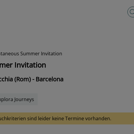
Vo
ontaneous Summer Invitation
mer Invitation
ecchia (Rom) - Barcelona
xplora Journeys
uchkriterien sind leider keine Termine vorhanden.