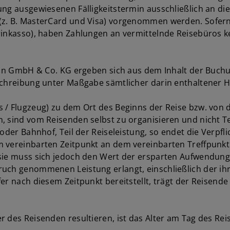
ung ausgewiesenen Fälligkeitstermin ausschließlich an di
(z. B. MasterCard und Visa) vorgenommen werden. Sofern
rinkasso), haben Zahlungen an vermittelnde Reisebüros k
tion GmbH & Co. KG ergeben sich aus dem Inhalt der Buc
sschreibung unter Maßgabe sämtlicher darin enthaltener 
 / Flugzeug) zu dem Ort des Beginns der Reise bzw. von d
 sind vom Reisenden selbst zu organisieren und nicht Te
 oder Bahnhof, Teil der Reiseleistung, so endet die Verpf
 vereinbarten Zeitpunkt an dem vereinbarten Treffpunkt 
sie muss sich jedoch den Wert der ersparten Aufwendunge
ruch genommenen Leistung erlangt, einschließlich der ih
fer nach diesem Zeitpunkt bereitstellt, trägt der Reisen
 des Reisenden resultieren, ist das Alter am Tag des Reis