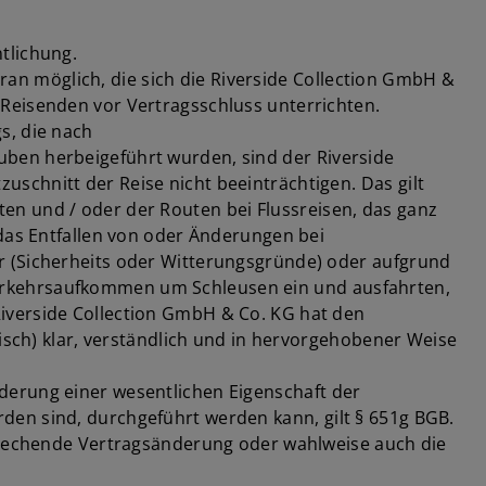
tlichung.
n möglich, die sich die Riverside Collection GmbH &
Reisenden vor Vertragsschluss unterrichten.
s, die nach
uben herbeigeführt wurden, sind der Riverside
schnitt der Reise nicht beeinträchtigen. Das gilt
en und / oder der Routen bei Flussreisen, das ganz
 das Entfallen von oder Änderungen bei
r (Sicherheits oder Witterungsgründe) oder aufgrund
erkehrsaufkommen um Schleusen ein und ausfahrten,
iverside Collection GmbH & Co. KG hat den
nisch) klar, verständlich und in hervorgehobener Weise
derung einer wesentlichen Eigenschaft der
den sind, durchgeführt werden kann, gilt § 651g BGB.
sprechende Vertragsänderung oder wahlweise auch die