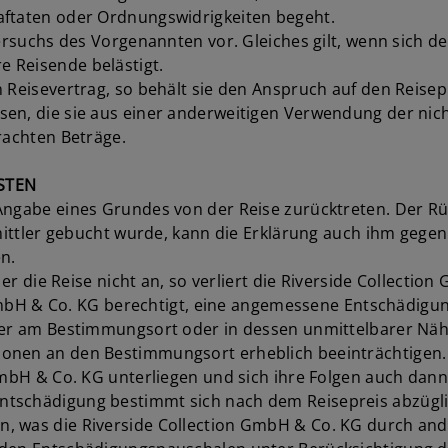
aftaten oder Ordnungswidrigkeiten begeht.
Versuchs des Vorgenannten vor. Gleiches gilt, wenn sich d
 Reisende belästigt.
 Reisevertrag, so behält sie den Anspruch auf den Reisep
sen, die sie aus einer anderweitigen Verwendung der ni
rachten Beträge.
STEN
Angabe eines Grundes von der Reise zurücktreten. Der Rü
ermittler gebucht wurde, kann die Erklärung auch ihm geg
n.
t er die Reise nicht an, so verliert die Riverside Collect
n GmbH & Co. KG berechtigt, eine angemessene Entschädigun
oder am Bestimmungsort oder in dessen unmittelbarer Nä
sonen an den Bestimmungsort erheblich beeinträchtige
 GmbH & Co. KG unterliegen und sich ihre Folgen auch dan
ntschädigung bestimmt sich nach dem Reisepreis abzügli
, was die Riverside Collection GmbH & Co. KG durch and