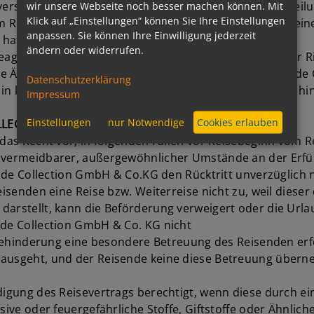
iverside Collection GmbH & Co. KG gleichzeitig mit Mitte
wir unsere Webseite noch besser machen können. Mit
Klick auf „Einstellungen“ können Sie Ihre Einstellungen
Reisevertrag zurückzutreten oder die Teilnahme an einer
anpassen. Sie können Ihre Einwilligung jederzeit
hat. Der Reisende hat die Wahl, auf die
ändern oder widerrufen.
reagieren oder nicht. Wenn der Reisende gegenüber der R
teilte Änderung als angenommen. Hierauf wird die Riversid
Datenschutzerklärung
 in klarer, verständlicher und her vorgehobener Weise hi
Impressum
Einstellungen
nur Notwendige
Cookies erlauben
LLECTION GMBH & CO. KG
 das Recht vor, in folgenden Fällen vor Reisebeginn vom 
unvermeidbarer, außergewöhnlicher Umstände an der Erfül
rside Collection GmbH & Co.KG den Rücktritt unverzüglich 
Reisenden eine Reise bzw. Weiterreise nicht zu, weil dies
darstellt, kann die Beförderung verweigert oder die Url
ide Collection GmbH & Co. KG nicht
e Behinderung eine besondere Betreuung des Reisenden erfo
nausgeht, und der Reisende keine diese Betreuung überne
digung des Reisevertrags berechtigt, wenn diese durch ein
ive oder feuergefährliche Stoffe, Giftstoffe oder Ähnliche