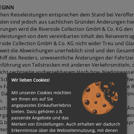
EGINN
chen Reiseleistungen entsprechen dem Stand bei Veröffen
en sind jedoch aus sachlichen Gründen Änderungen hiera
rungen wird die Riverside Collection GmbH & Co. KG den 
leistungen von dem vereinbarten Inhalt des Reisevertrag
side Collection GmbH & Co. KG nicht wider Treu und Gla
weit die Abweichungen unerheblich sind und den Gesamtzu
iff des Reeders, unwesentliche Änderungen der Fahrtzeit
rchführung von Teilstrecken mit anderen Verkehrsmitteln,
nicht rechtzeitig vorhersehbarem Hoch bzw. Niedrigwasse
Schleusendurchfahrten, z.B. aufgrund erhöhtem Schiffv
Wir lieben Cookies!
im Falle einer Pandemie zu umfahren, kommen kann. Die R
Mit unseren Cookies möchten
Datenträger (z.B. in Papierform, per E Mail oder elektro
wir Ihnen ein auf Sie
n.
angepasstes Einkaufserlebnis
sschluss eingetretenen Umstand nur unter erheblicher Än
bieten. Dazu gehören z.B.
gaben des Reisenden, die Inhalt des Reisevertrags gewor
passende Angebote und das
. KG berechtigt, dem Reisenden vor Reisebeginn eine ent
Merken von Einstellungen. Auch erhalten wir dadurch
eten.
Erkenntnisse über die Webseitennutzung, mit denen