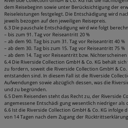
Riverside Collection GmbH & Co. KG hat die nachfolge
dem Reisebeginn sowie unter Berücksichtigung der er
Reiseleistungen festgelegt. Die Entschädigung wird nac
jeweils bezogen auf den jeweiligen Reisepreis.
6.3 Die pauschale Entschädigung wird wie folgt berechn
– bis zum 91. Tag vor Reiseantritt 20 %
– ab dem 90. Tag bis zum 31. Tag vor Reiseantritt 40 %
– ab dem 30. Tag bis zum 15. Tag vor Reiseantritt 75 %
– ab dem 14. Tag vor Reiseantritt bzw. Nichterscheine
6.4 Die Riverside Collection GmbH & Co. KG behält sic
zu fordern, soweit die Riverside Collection GmbH & C
entstanden sind. In diesem Fall ist die Riverside Coll
Aufwendungen sowie abzüglich dessen, was die Riversi
und zu begründen.
6.5 Dem Reisenden steht das Recht zu, der Riverside 
angemessene Entschädi gung wesentlich niedriger als d
6.6 Ist die Riverside Collection GmbH & Co. KG infolge d
von 14 Tagen nach dem Zugang der Rücktrittserklärung