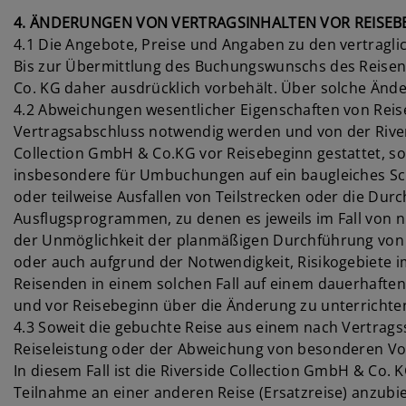
4. ÄNDERUNGEN VON VERTRAGSINHALTEN VOR REISEB
4.1 Die Angebote, Preise und Angaben zu den vertragli
Bis zur Übermittlung des Buchungswunschs des Reisend
Co. KG daher ausdrücklich vorbehält. Über solche Ände
4.2 Abweichungen wesentlicher Eigenschaften von Reise
Vertragsabschluss notwendig werden und von der River
Collection GmbH & Co.KG vor Reisebeginn gestattet, so
insbesondere für Umbuchungen auf ein baugleiches Sch
oder teilweise Ausfallen von Teilstrecken oder die Du
Ausflugsprogrammen, zu denen es jeweils im Fall von 
der Unmöglichkeit der planmäßigen Durchführung von 
oder auch aufgrund der Notwendigkeit, Risikogebiete 
Reisenden in einem solchen Fall auf einem dauerhaften 
und vor Reisebeginn über die Änderung zu unterrichte
4.3 Soweit die gebuchte Reise aus einem nach Vertrag
Reiseleistung oder der Abweichung von besonderen Vor
In diesem Fall ist die Riverside Collection GmbH & Co
Teilnahme an einer anderen Reise (Ersatzreise) anzubi