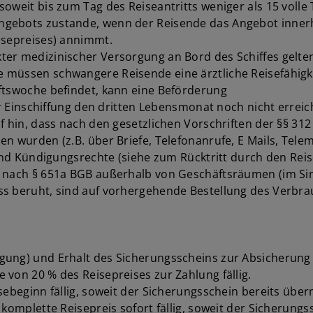
oweit bis zum Tag des Reiseantritts weniger als 15 volle 
gebots zustande, wenn der Reisende das Angebot innerha
isepreises) annimmt.
er medizinischer Versorgung an Bord des Schiffes gelte
 müssen schwangere Reisende eine ärztliche Reisefähigke
ftswoche befindet, kann eine Beförderung
er Einschiffung den dritten Lebensmonat noch nicht erreic
 hin, dass nach den gesetzlichen Vorschriften der §§ 312 
n wurden (z.B. über Briefe, Telefonanrufe, E Mails, Tele
 und Kündigungsrechte (siehe zum Rücktritt durch den Reis
n nach § 651a BGB außerhalb von Geschäftsräumen (im Sin
s beruht, sind auf vorhergehende Bestellung des Verbrau
gung) und Erhalt des Sicherungsscheins zur Absicherung 
von 20 % des Reisepreises zur Zahlung fällig.
beginn fällig, soweit der Sicherungsschein bereits übermitt
omplette Reisepreis sofort fällig, soweit der Sicherungssc