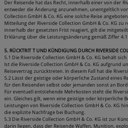
Der Reisende hat das Recht, innerhalb einer von der R
entweder die Änderung anzunehmen, unentgeltlich vom 
Collection GmbH & Co. KG eine solche Reise angeboten 
Mitteilung der Riverside Collection GmbH & Co. KG zu 
innerhalb der gesetzten Frist reagiert, gilt die mitge
Erklärung über die Leistungsänderung gemäß Ziffer 4.1
5. RÜCKTRIT T UND KÜNDIGUNG DURCH RIVERSIDE CO
5.1 Die Riverside Collection GmbH & Co. KG behält sich
Ist die Riverside Collection GmbH & Co. KG aufgrund 
Reisevertrag zurücktreten. In diesem Fall hat die Rive
5.2 Lässt der geistige oder körperliche Zustand eines 
für den Reisenden selbst oder jemanden sonst an Bord 
Für eventuell entstehende Mehrkosten steht die Rivers
ein. Gleiches gilt, wenn eine geistige oder körperlich
Leistungen von Riverside Collection GmbH & Co. KG hi
die explizite Nachfrage bei Buchung.
5.3 Die Riverside Collection GmbH & Co. KG ist zur Kün
darin liegen, dass der Reisende Waffen, Munition, explos