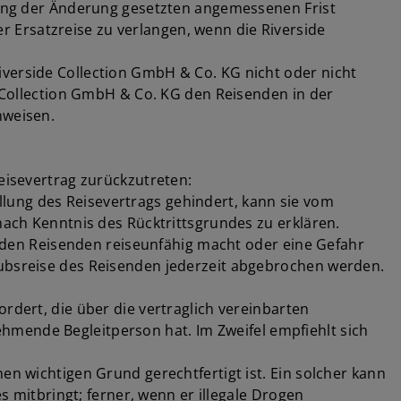
ilung der Änderung gesetzten angemessenen Frist
 Ersatzreise zu verlangen, wenn die Riverside
iverside Collection GmbH & Co. KG nicht oder nicht
e Collection GmbH & Co. KG den Reisenden in der
nweisen.
Reisevertrag zurückzutreten:
lung des Reisevertrags gehindert, kann sie vom
nach Kenntnis des Rücktrittsgrundes zu erklären.
er den Reisenden reiseunfähig macht oder eine Gefahr
aubsreise des Reisenden jederzeit abgebrochen werden.
rdert, die über die vertraglich vereinbarten
hmende Begleitperson hat. Im Zweifel empfiehlt sich
en wichtigen Grund gerechtfertigt ist. Ein solcher kann
s mitbringt; ferner, wenn er illegale Drogen