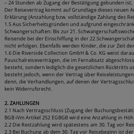
– 24 Stunden ab Zugang der Bestätigung gebunden ist, s
Der Reisevertrag kommt auf Grundlage dieses neuen An
Erklärung (Anzahlung bzw. vollständige Zahlung des Re
1.5 Aus Sicherheitsgründen und aufgrund eingeschränkt
Schwangerschaften: Bis zur 21. Schwangerschaftswoche
Reisende bei der Einschiffung in der 22.Schwangerscha
nicht erfolgen. Ebenfalls werden Kinder, die zur Zeit d
1.6 Die Riverside Collection GmbH & Co. KG weist darauf
Pauschalreiseverträgen, die im Fernabsatz abgeschlosse
besteht, sondern lediglich die gesetzlichen Rücktritts
besteht jedoch, wenn der Vertrag über Reiseleistunge
denn, die Verhandlungen, auf denen der Vertragsschlus
kein Widerrufsrecht.
2. ZAHLUNGEN
2.1 Nach Vertragsschluss (Zugang der Buchungsbestäti
BGB iVm Artikel 252 EGBGB wird eine Anzahlung in Höhe 
2.2 Die Restzahlung wird spätestens am 30. Tag vor Reise
2.3 Bei Buchung ab dem 30. Tag vor Reisebeginn ist der k