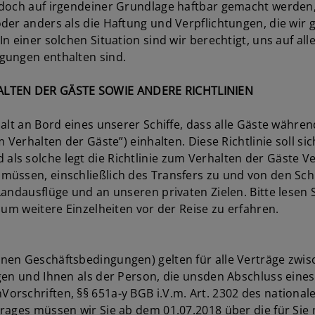
edoch auf irgendeiner Grundlage haftbar gemacht werden
oder anders als die Haftung und Verpflichtungen, die 
n einer solchen Situation sind wir berechtigt, uns auf a
gungen enthalten sind.
ALTEN DER GÄSTE SOWIE ANDERE RICHTLINIEN
alt an Bord eines unserer Schiffe, dass alle Gäste währen
 Verhalten der Gäste”) einhalten. Diese Richtlinie soll si
s solche legt die Richtlinie zum Verhalten der Gäste Ve
üssen, einschließlich des Transfers zu und von den Schi
andausflüge und an unseren privaten Zielen. Bitte lesen S
 um weitere Einzelheiten vor der Reise zu erfahren.
n Geschäftsbedingungen) gelten für alle Verträge zwische
en und Ihnen als der Person, die unsden Abschluss eines 
rschriften, §§ 651a-y BGB i.V.m. Art. 2302 des nationale
rages müssen wir Sie ab dem 01.07.2018 über die für Sie