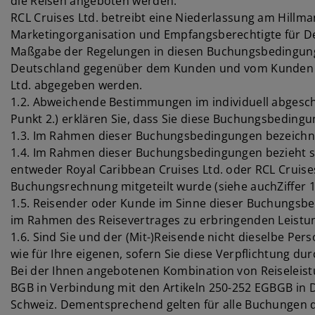
die Reisen angeboten werden.
RCL Cruises Ltd. betreibt eine Niederlassung am Hillma
Marketingorganisation und Empfangsberechtigte für Deu
Maßgabe der Regelungen in diesen Buchungsbedingungen
Deutschland gegenüber dem Kunden und vom Kunden ge
Ltd. abgegeben werden.
1.2. Abweichende Bestimmungen im individuell abgesc
Punkt 2.) erklären Sie, dass Sie diese Buchungsbeding
1.3. Im Rahmen dieser Buchungsbedingungen bezeichnet d
1.4. Im Rahmen dieser Buchungsbedingungen bezieht sich 
entweder Royal Caribbean Cruises Ltd. oder RCL Cruise
Buchungsrechnung mitgeteilt wurde (siehe auchZiffer 1
1.5. Reisender oder Kunde im Sinne dieser Buchungsbed
im Rahmen des Reisevertrages zu erbringenden Leistu
1.6. Sind Sie und der (Mit-)Reisende nicht dieselbe Per
wie für Ihre eigenen, sofern Sie diese Verpflichtung
Bei der Ihnen angebotenen Kombination von Reiseleistu
BGB in Verbindung mit den Artikeln 250-252 EGBGB in 
Schweiz. Dementsprechend gelten für alle Buchungen d