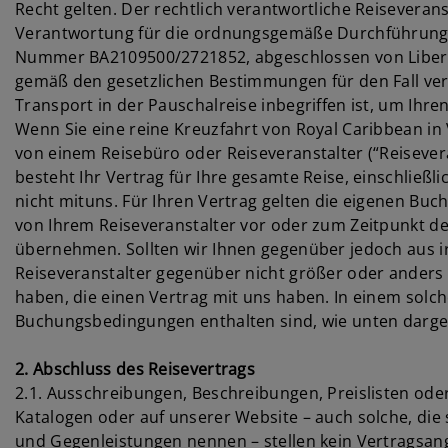
Recht gelten. Der rechtlich verantwortliche Reiseverans
Verantwortung für die ordnungsgemäße Durchführung de
Nummer BA2109500/2721852, abgeschlossen von Liberty 
gemäß den gesetzlichen Bestimmungen für den Fall vers
Transport in der Pauschalreise inbegriffen ist, um Ihre
Wenn Sie eine reine Kreuzfahrt von Royal Caribbean i
von einem Reisebüro oder Reiseveranstalter (“Reisevera
besteht Ihr Vertrag für Ihre gesamte Reise, einschließ
nicht mituns. Für Ihren Vertrag gelten die eigenen Buc
von Ihrem Reiseveranstalter vor oder zum Zeitpunkt d
übernehmen. Sollten wir Ihnen gegenüber jedoch aus 
Reiseveranstalter gegenüber nicht größer oder ander
haben, die einen Vertrag mit uns haben. In einem solch
Buchungsbedingungen enthalten sind, wie unten darge
2. Abschluss des Reisevertrags
2.1. Ausschreibungen, Beschreibungen, Preislisten od
Katalogen oder auf unserer Website – auch solche, di
und Gegenleistungen nennen – stellen kein Vertragsange