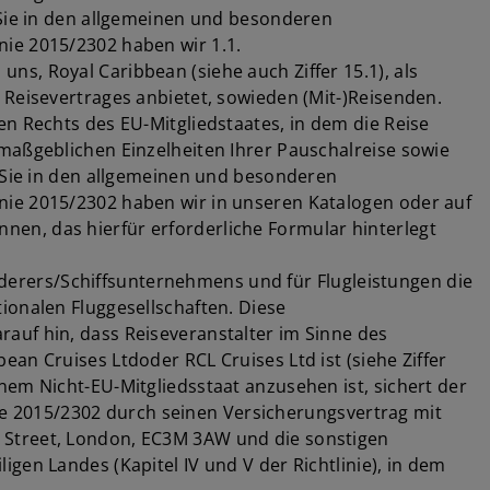
 Sie in den allgemeinen und besonderen
nie 2015/2302 haben wir 1.1.
s, Royal Caribbean (siehe auch Ziffer 15.1), als
 Reisevertrages anbietet, sowieden (Mit-)Reisenden.
en Rechts des EU-Mitgliedstaates, in dem die Reise
maßgeblichen Einzelheiten Ihrer Pauschalreise sowie
n Sie in den allgemeinen und besonderen
nie 2015/2302 haben wir in unseren Katalogen oder auf
en, das hierfür erforderliche Formular hinterlegt
erers/Schiffsunternehmens und für Flugleistungen die
ionalen Fluggesellschaften. Diese
auf hin, dass Reiseveranstalter im Sinne des
an Cruises Ltdoder RCL Cruises Ltd ist (siehe Ziffer
nem Nicht-EU-Mitgliedsstaat anzusehen ist, sichert der
inie 2015/2302 durch seinen Versicherungsvertrag mit
 Street, London, EC3M 3AW und die sonstigen
gen Landes (Kapitel IV und V der Richtlinie), in dem