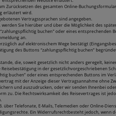
r entsprechenden Website erläutert.
 zum Zurücksetzen des gesamten Online-Buchungsformular
 erläutert wird.
ngebotenen Vertragssprachen sind angegeben.
d, werden Sie hierüber und über die Möglichkeit des späte
he) “zahlungspflichtig buchen” oder eines entsprechenden
anmeldung an.
rzüglich auf elektronischem Wege bestätigt (Eingangsbes
tigung des Buttons “zahlungspflichtig buchen” begründet
tande, die, soweit gesetzlich nicht anders geregelt, kei
 Reisebestätigung in der gesetzlichvorgeschriebenen Sch
chtig buchen” oder eines entsprechenden Buttons im Ver
vertrag mit der Anzeige dieser Vertragsannahme ohne Zwi
eichern und auszudrucken, oder wir senden Ihnenbei oder
rm zu. Die Rechtswirksamkeit des Reisevertrages ist jedo
.
z.B. über Telefonate, E-Mails, Telemedien oder Online-Die
ndigungsrechte. Ein Widerrufsrechtbesteht jedoch, wenn 