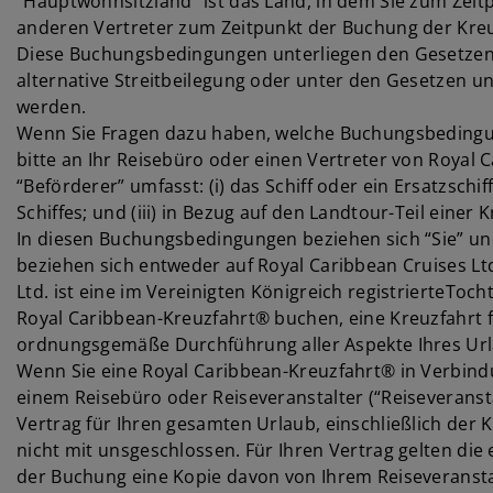
“Hauptwohnsitzland” ist das Land, in dem Sie zum Zei
anderen Vertreter zum Zeitpunkt der Buchung der Kre
Diese Buchungsbedingungen unterliegen den Gesetzen 
alternative Streitbeilegung oder unter den Gesetzen u
werden.
Wenn Sie Fragen dazu haben, welche Buchungsbedingu
bitte an Ihr Reisebüro oder einen Vertreter von Royal C
“Beförderer” umfasst: (i) das Schiff oder ein Ersatzsc
Schiffes; und (iii) in Bezug auf den Landtour-Teil einer
In diesen Buchungsbedingungen beziehen sich “Sie” und 
beziehen sich entweder auf Royal Caribbean Cruises L
Ltd. ist eine im Vereinigten Königreich registrierteToc
Royal Caribbean-Kreuzfahrt® buchen, eine Kreuzfahrt fl
ordnungsgemäße Durchführung aller Aspekte Ihres Urla
Wenn Sie eine Royal Caribbean-Kreuzfahrt® in Verbind
einem Reisebüro oder Reiseveranstalter (“Reiseveransta
Vertrag für Ihren gesamten Urlaub, einschließlich der
nicht mit unsgeschlossen. Für Ihren Vertrag gelten die
der Buchung eine Kopie davon von Ihrem Reiseveransta