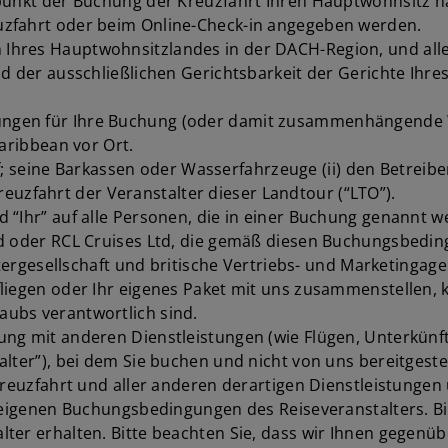
tpunkt der Buchung der Kreuzfahrt Ihren Hauptwohnsitz h
uzfahrt oder beim Online-Check-in angegeben werden.
Ihres Hauptwohnsitzlandes in der DACH-Region, und alle
nd der ausschließlichen Gerichtsbarkeit der Gerichte Ihr
ngen für Ihre Buchung (oder damit zusammenhängende Wa
aribbean vor Ort.
hiff; seine Barkassen oder Wasserfahrzeuge (ii) den Betr
 Kreuzfahrt der Veranstalter dieser Landtour (“LTO”).
“Ihr” auf alle Personen, die in einer Buchung genannt we
td oder RCL Cruises Ltd, die gemäß diesen Buchungsbedi
htergesellschaft und britische Vertriebs- und Marketingag
iegen oder Ihr eigenes Paket mit uns zusammenstellen, kö
ubs verantwortlich sind.
ung mit anderen Dienstleistungen (wie Flügen, Unterkün
lter”), bei dem Sie buchen und nicht von uns bereitgeste
 Kreuzfahrt und aller anderen derartigen Dienstleistunge
 eigenen Buchungsbedingungen des Reiseveranstalters. Bitt
lter erhalten. Bitte beachten Sie, dass wir Ihnen gegen