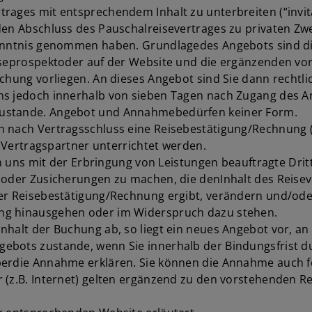
rages mit entsprechendem Inhalt zu unterbreiten (“invit
den Abschluss des Pauschalreisevertrages zu privaten Zw
Kenntnis genommen haben. Grundlagedes Angebots sind di
iseprospektoder auf der Website und die ergänzenden vor
chung vorliegen. An dieses Angebot sind Sie dann rechtli
ens jedoch innerhalb von sieben Tagen nach Zugang des
zustande. Angebot und Annahmebedürfen keiner Form.
h nach Vertragsschluss eine Reisebestätigung/Rechnung (
n Vertragspartner unterrichtet werden.
on uns mit der Erbringung von Leistungen beauftragte Dritt
oder Zusicherungen zu machen, die denInhalt des Reisever
der Reisebestätigung/Rechnung ergibt, verändern und/ode
ng hinausgehen oder im Widerspruch dazu stehen.
nhalt der Buchung ab, so liegt ein neues Angebot vor, an
ebots zustande, wenn Sie innerhalb der Bindungsfrist du
berdie Annahme erklären. Sie können die Annahme auch f
r (z.B. Internet) gelten ergänzend zu den vorstehenden