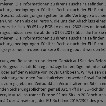
ormieren. Die Informationen zu Ihrer Pauschalreisefinden
chungsbedingungen. Für Ihre Rechte nach der EU-Richtli
schäftsbedingungen) gelten für alle Verträge zwischen un
en und Ihnen als der Person, die uns den Abschluss eines
rschriften, §§ 651a-y BGB i.V.m. Art. 2302 des national
rages müssen wir Sie ab dem 01.07.2018 über die für Sie 
ormieren. Die Informationen zu Ihrer Pauschalreise finde
uchungsbedingungen. Für Ihre Rechte nach der EU-Richtli
ngssystemen, in denen unsere Reisen gebucht werden könn
rung von Reisenden und deren Gepäck auf See des Beförd
luggesellschaft für regelmäßige Linienflüge mit internat
der auf der Website von Royal Caribbean. Wir weisen dar
ebsite angebotenen Pauschalreisen entweder Royal Caribbe
t zum gegebenen Zeitpunkt alsVeranstalter mit Sitz in ei
ltenden Sicherungspflichten gemäß Art. 17ff der EU-Richtl
ty Mutual Insurance Europe SE mit Sitz in 20 Fenchurch
mäß der Umsetzung der EU-Richtlinie2015/2302 des jeweili