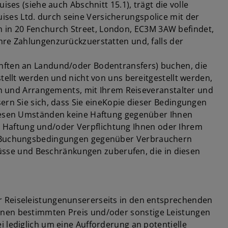
ses (siehe auch Abschnitt 15.1), trägt die volle
ses Ltd. durch seine Versicherungspolice mit der
 in 20 Fenchurch Street, London, EC3M 3AW befindet,
hre Zahlungenzurückzuerstatten und, falls der
ünften an Landund/oder Bodentransfers) buchen, die
tellt werden und nicht von uns bereitgestellt werden,
gen und Arrangements, mit Ihrem Reiseveranstalter und
ern Sie sich, dass Sie eineKopie dieser Bedingungen
 diesen Umständen keine Haftung gegenüber Ihnen
 Haftung und/oder Verpflichtung Ihnen oder Ihrem
sen Buchungsbedingungen gegenüber Verbrauchern
hlüsse und Beschränkungen zuberufen, die in diesen
r Reiseleistungenunsererseits in den entsprechenden
einen bestimmten Preis und/oder sonstige Leistungen
 lediglich um eine Aufforderung an potentielle