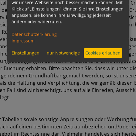
talter, entweder Royal Caribbean Cruises Ltd oder RCL Crui
wir unsere Webseite noch besser machen können. Mit
Klick auf „Einstellungen“ können Sie Ihre Einstellungen
r Pauschalreise als Ganzes. Darüber hinaus ist RCL Crui
anpassen. Sie können Ihre Einwilligung jederzeit
Mutual Insurance Europe SE, deren britisches Büro sich
ändern oder widerrufen.
ichert, dass RCL Cruises Ltd. zahlungsunfähig wird, um I
n Rücktransport zu organisieren.
Datenschutzerklärung
n Verbindung mit anderen Leistungen (wie Flügen, Unterk
Impressum
nstalter”), bei dem Sie buchen, arrangiert oder bereitges
Einstellungen
nur Notwendige
Cookies erlauben
lich der Kreuzfahrt und aller anderen derartigen Leistun
hungsbedingungen des Reiseveranstalters. Bitte vergewiss
er Buchung erhalten. Bitte beachten Sie, dass wir unter
irgendeinem Grundhaftbar gemacht werden, so ist unsere
s als die Haftung und Verpflichtung, die wir gemäß die
en Fall sind wir berechtigt, uns auf alle Einreden, Aussc
legt.
er Tabellen sowie sonstige Anpreisungen oder Werbung fü
e sich auf einen bestimmten Zeitraumbeziehen und/oder 
bot im Rechtssinne dar. Vielmehr handelt es sich hierbei