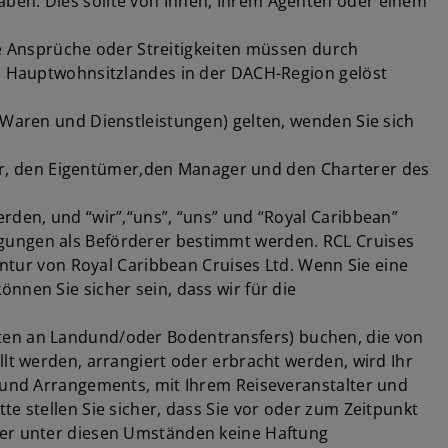
aben. Dies sollte von Ihnen, Ihrem Agenten oder einem
 Ansprüche oder Streitigkeiten müssen durch
es Hauptwohnsitzlandes in der DACH-Region gelöst
ren und Dienstleistungen) gelten, wenden Sie sich
eiber, den Eigentümer,den Manager und den Charterer des
rden, und “wir”,“uns”, “uns” und “Royal Caribbean”
ngungen als Beförderer bestimmt werden. RCL Cruises
entur von Royal Caribbean Cruises Ltd. Wenn Sie eine
nnen Sie sicher sein, dass wir für die
ften an Landund/oder Bodentransfers) buchen, die von
llt werden, arrangiert oder erbracht werden, wird Ihr
n und Arrangements, mit Ihrem Reiseveranstalter und
e stellen Sie sicher, dass Sie vor oder zum Zeitpunkt
über unter diesen Umständen keine Haftung