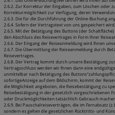
2.6.1. Das Online-Buchungsverfahren wird Ihnen auf de
2.6.2. Zur Korrektur der Eingaben, zum Löschen oder
Korrekturmöglichkeit zur Verfügung, deren Verwendung
2.6.3. Die für die Durchführung der Online-Buchung a
2.6.4. Sofern der Vertragstext von uns gespeichert wir
2.6.5. Mit der Betätigung des Buttons (der Schaltfläc
den Abschluss des Reisevertrages in Form Ihrer Reise
2.6.6. Der Eingang der Reiseanmeldung wird Ihnen unve
2.6.7. Die Übermittlung der Reiseanmeldung durch Betä
Reisevertrages.
2.6.8. Der Vertrag kommt durch unsere Bestätigung zus
Vertragsschluss werden wir Ihnen dann eine endgültige
unmittelbar nach Betätigung des Buttons“zahlungspfli
sofortigeAnzeige auf dem Bildschirm, kommt der Reise
die Möglichkeit angeboten, die Reisebestätigung zu sp
Reisebestätigung in der gesetzlich vorgeschriebenen Fo
oder Druckmöglichkeiten tatsächlich Gebrauch machen
2.6.9. Bei Pauschalreiseverträgen, die im Fernabsatz (
sondern es gelten die gesetzlichen Rücktritts- und Kü