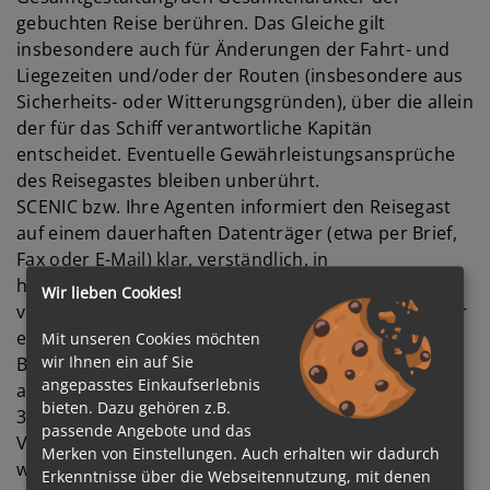
gebuchten Reise berühren. Das Gleiche gilt
insbesondere auch für Änderungen der Fahrt- und
Liegezeiten und/oder der Routen (insbesondere aus
Sicherheits- oder Witterungsgründen), über die allein
der für das Schiff verantwortliche Kapitän
entscheidet. Eventuelle Gewährleistungsansprüche
des Reisegastes bleiben unberührt.
SCENIC bzw. Ihre Agenten informiert den Reisegast
auf einem dauerhaften Datenträger (etwa per Brief,
Fax oder E-Mail) klar, verständlich, in
hervorgehobener Weise unverzüglich nach Kenntnis
Wir lieben Cookies!
von dem Änderungsgrund und vor Reisebeginn über
eine solche Leistungsänderung gemäß § 651f Abs. 2
Mit unseren Cookies möchten
wir Ihnen ein auf Sie
BGB. Bei Widersprüchen ist die Reisebestätigung
angepasstes Einkaufserlebnis
ausschlaggebend.
bieten. Dazu gehören z.B.
3) Kann SCENIC die Reise nach Abschluss des
passende Angebote und das
Vertrages nur bei wesentlicher Änderung einer der
Merken von Einstellungen. Auch erhalten wir dadurch
wesentlichen Eigenschaften von Reiseleistungen
Erkenntnisse über die Webseitennutzung, mit denen