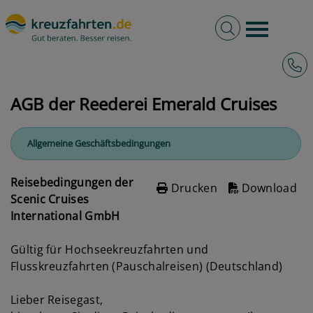
Volltextsuche
Burger 
Hotli
kreuzfahrten.de
AGB
AGB der Reederei Emerald Cruises
AGB der Reederei Emerald Cruises
Allgemeine Geschäftsbedingungen
Reisebedingungen der
Drucken
Download
Scenic Cruises
International GmbH
Gültig für Hochseekreuzfahrten und
Flusskreuzfahrten (Pauschalreisen) (Deutschland)
Lieber Reisegast,