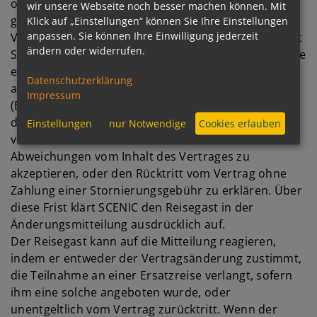
oder bei Abweichungen von vom Reisegast
wir unsere Webseite noch besser machen können. Mit
gewünschten besonderen Anforderungen, die
Klick auf „Einstellungen“ können Sie Ihre Einstellungen
anpassen. Sie können Ihre Einwilligung jederzeit
Vertragsbestandteil geworden sind, erbringen, so ist
ändern oder widerrufen.
SCENIC berechtigt, dem Kunden vor Reisebeginn eine
entsprechende Vertragsänderung oder wahlweise
Datenschutzerklärung
auch die Teilnahme an einer anderen Reise
Impressum
(Ersatzreise) anzubieten (§ 651g BGB). SCENIC kann
den Reisegast innerhalb einer angemessenen Frist
Einstellungen
nur Notwendige
Cookies erlauben
vor Antritt der Reise auffordern, wesentliche
Abweichungen vom Inhalt des Vertrages zu
akzeptieren, oder den Rücktritt vom Vertrag ohne
Zahlung einer Stornierungsgebühr zu erklären. Über
diese Frist klärt SCENIC den Reisegast in der
Änderungsmitteilung ausdrücklich auf.
Der Reisegast kann auf die Mitteilung reagieren,
indem er entweder der Vertragsänderung zustimmt,
die Teilnahme an einer Ersatzreise verlangt, sofern
ihm eine solche angeboten wurde, oder
unentgeltlich vom Vertrag zurücktritt. Wenn der