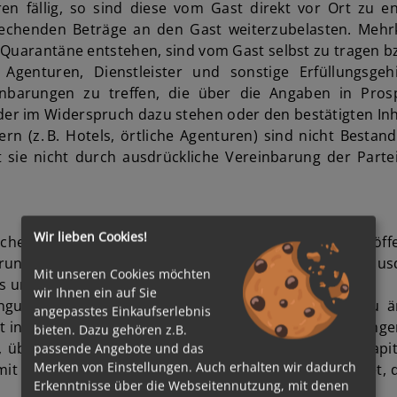
en fällig, so sind diese vom Gast direkt vor Ort zu 
prechenden Beträge an den Gast weiterzubelasten. Mehrko
 Quarantäne entstehen, sind vom Gast selbst zu tragen bz
ls, Agenturen, Dienstleister und sonstige Erfüllungs
inbarungen zu treffen, die über die Angaben in Pros
r im Widerspruch dazu stehen oder den bestätigten Inha
n (z. B. Hotels, örtliche Agenturen) sind nicht Bestand
t sie nicht durch ausdrückliche Vereinbarung der Part
Wir lieben Cookies!
ichen Reiseleistungen entsprechen dem Stand bei Veröf
ungen hieran möglich, die AIDA Cruises sich daher aus
Mit unseren Cookies möchten
s unterrichten.
wir Ihnen ein auf Sie
dingungen als den Reisepreis nach Vertragsschluss zu 
angepasstes Einkaufserlebnis
lt insbesondere, aber nicht ausschließlich, für Änderunge
bieten. Dazu gehören z.B.
 über die allein der für das Schiff verantwortliche Kap
passende Angebote und das
Merken von Einstellungen. Auch erhalten wir dadurch
it Mängeln behaftet sind. AIDA Cruises ist verpflichte
Erkenntnisse über die Webseitennutzung, mit denen