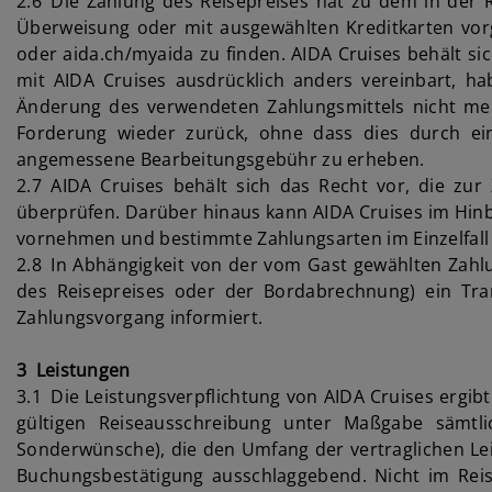
2.6 Die Zahlung des Reisepreises hat zu dem in der 
Überweisung oder mit ausgewählten Kreditkarten vorg
oder aida.ch/myaida zu finden. AIDA Cruises behält sic
mit AIDA Cruises ausdrücklich anders vereinbart, ha
Änderung des verwendeten Zahlungsmittels nicht mehr
Forderung wieder zurück, ohne dass dies durch ein
angemessene Bearbeitungsgebühr zu erheben.
2.7 AIDA Cruises behält sich das Recht vor, die zur
überprüfen. Darüber hinaus kann AIDA Cruises im Hin
vornehmen und bestimmte Zahlungsarten im Einzelfall
2.8 In Abhängigkeit von der vom Gast gewählten Zahlu
des Reisepreises oder der Bordabrechnung) ein Tran
Zahlungsvorgang informiert.
3 Leistungen
3.1 Die Leistungsverpflichtung von AIDA Cruises ergib
gültigen Reiseausschreibung unter Maßgabe sämtli
Sonderwünsche), die den Umfang der vertraglichen Leis
Buchungsbestätigung ausschlaggebend. Nicht im Reise