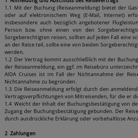
1 Anmeldung und Abschluss des Reisevertrags
1.1 Mit der Buchung (Reiseanmeldung) bietet der Gast 
oder auf elektronischem Weg (E-Mail, Internet) erf
insbesondere auch bezüglich angebotener Flugleistu
Person bzw. ohne einen von den Sorgeberechtigten
Sorgeberechtigten reisen, sollten auf jeden Fall eine 
an der Reise teil, sollte eine von beiden Sorgeberecht
werden.
1.2 Der Vertrag kommt ausschließlich mit der Buchungs
der Reiseanmeldung, ein ggf. im Reisebüro unterzeich
AIDA Cruises ist im Fall der Nichtannahme der Reis
Nichtannahme zu begründen.
1.3 Die Reiseanmeldung erfolgt durch den anmeldende
Vertragsverpflichtungen von Mitreisenden, für die er 
1.4 Weicht der Inhalt der Buchungsbestätigung von dem
Zugang der Buchungsbestätigung gebunden. Der Reisev
durch ausdrückliche Erklärung oder vorbehaltlose Anz
2 Zahlungen