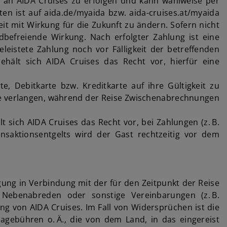
h an AIDA Cruises zu erfolgen und kann wahlweise per
n ist auf aida.de/myaida bzw. aida-cruises.at/myaida
eit mit Wirkung für die Zukunft zu ändern. Sofern nicht
dbefreiende Wirkung. Nach erfolgter Zahlung ist eine
eistete Zahlung noch vor Fälligkeit der betreffenden
hält sich AIDA Cruises das Recht vor, hierfür eine
, Debitkarte bzw. Kreditkarte auf ihre Gültigkeit zu
se verlangen, während der Reise Zwischenabrechnungen
sich AIDA Cruises das Recht vor, bei Zahlungen (z. B.
nsaktionsentgelts wird der Gast rechtzeitig vor dem
gung in Verbindung mit der für den Zeitpunkt der Reise
 Nebenabreden oder sonstige Vereinbarungen (z. B.
ng von AIDA Cruises. Im Fall von Widersprüchen ist die
agebühren o. Ä., die von dem Land, in das eingereist