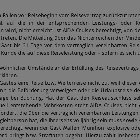
en Fällen vor Reisebeginn vom Reisevertrag zurückzutreten
l, auf die in der entsprechenden Leistungs- oder R
 wird, nicht erreicht, ist AIDA Cruises berechtigt, von d
zutreten. Die Mitteilung über das Nichterreichen der M
Gast bis 31 Tage vor dem vertraglich vereinbarten Rei
Kunde die auf diese Reiseleistung oder – sofern es sich 
öhnlicher Umstände an der Erfüllung des Reisevertrags ge
rklären.
 Gastes eine Reise bzw. Weiterreise nicht zu, weil diese
nn die Beförderung verweigert oder die Urlaubsreise de
frage bei Buchung. Hat der Gast den Reiseausschluss se
ell entstehende Mehrkosten steht AIDA Cruises nicht ei
dert, die über die vertraglich vereinbarten Leistungen
itperson hat, die ihrerseits volljährig sein muss sowie kö
erechtigt, wenn der Gast Waffen, Munition, explosive ode
ord bringt bzw. Straftaten begeht. Hierzu zählt insbeso