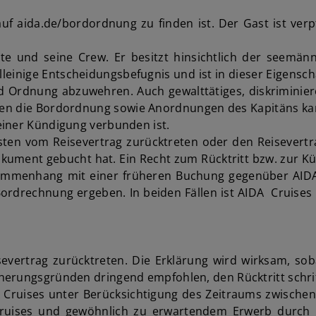
 auf aida.de/bordordnung zu finden ist. Der Gast ist v
ste und seine Crew. Er besitzt hinsichtlich der seemän
lleinige Entscheidungsbefugnis und ist in dieser Eigensc
nd Ordnung abzuwehren. Auch gewalttätiges, diskriminie
egen die Bordordnung sowie Anordnungen des Kapitäns kan
einer Kündigung verbunden ist.
sten vom Reisevertrag zurücktreten oder den Reisevert
kument gebucht hat. Ein Recht zum Rücktritt bzw. zur K
mmenhang mit einer früheren Buchung gegenüber AIDA C
ordrechnung ergeben. In beiden Fällen ist AIDA Cruises 
evertrag zurücktreten. Die Erklärung wird wirksam, so
erungsgründen dringend empfohlen, den Rücktritt schrift
DA Cruises unter Berücksichtigung des Zeitraums zwische
ruises und gewöhnlich zu erwartendem Erwerb durch m