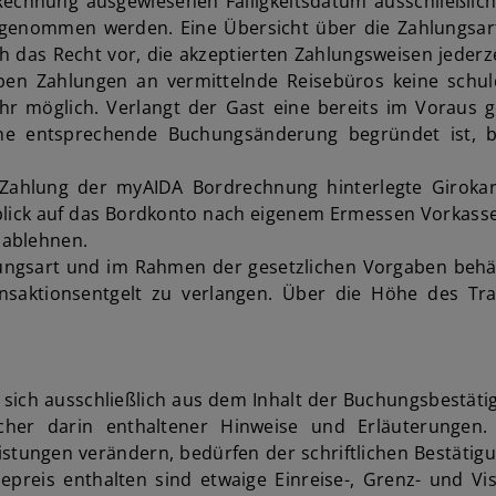
Rechnung ausgewiesenen Fälligkeitsdatum ausschließlic
enommen werden. Eine Übersicht über die Zahlungsarte
h das Recht vor, die akzeptierten Zahlungsweisen jederz
ben Zahlungen an vermittelnde Reisebüros keine schul
 möglich. Verlangt der Gast eine bereits im Voraus gel
e entsprechende Buchungsänderung begründet ist, be
 Zahlung der myAIDA Bordrechnung hinterlegte Girokarte
blick auf das Bordkonto nach eigenem Ermessen Vorkas
 ablehnen.
ngsart und im Rahmen der gesetzlichen Vorgaben behält 
saktionsentgelt zu verlangen. Über die Höhe des Tra
t sich ausschließlich aus dem Inhalt der Buchungsbestäti
cher darin enthaltener Hinweise und Erläuterungen.
tungen verändern, bedürfen der schriftlichen Bestätigu
preis enthalten sind etwaige Einreise-, Grenz- und Vis