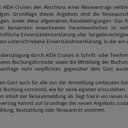
AIDA Cruises den Abschluss eines Reisevertrags verbind
olgen. Grundlage dieses Angebots sind die Reiseaussc
ngen, sowie diese allgemeinen Reisebedingungen. Das R
 benannten erwachsenen Verantwortlichen ist nicht 
schriftliche Einverständniserklärung aller Sorgeberechtig
igten unterschriebene Einverständniserklärung, in der ei
bestätigung durch AIDA Cruises in Schrift- oder Textfo
netes Buchungsformular sowie die Mitteilung der Buchun
eanfrage nicht verpflichtet, gegenüber dem Gast ausdr
n Gast auch für alle von der Anmeldung umfassten Gäste
die Buchung vornimmt, wie für seine eigenen einzustehen.
 Inhalt der Reiseanmeldung ab, liegt hierin ein neues A
ertrag kommt auf Grundlage des neuen Angebots zustan
ahlung, Restzahlung oder Reiseantritt annimmt.