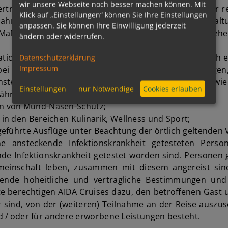
wir unsere Webseite noch besser machen können. Mit
i Vertragsschluss noch nicht bekannten hoheitlichen oder
Klick auf „Einstellungen“ können Sie Ihre Einstellungen
nahmen vorzunehmen bzw. eine Mitreise von der Einhaltu
anpassen. Sie können Ihre Einwilligung jederzeit
Maßnahmen informiert AIDA Cruises die Gäste umgehend
ändern oder widerrufen.
tionen vor Anreise und bei Check-in. Hierzu kann auch 
Datenschutzerklärung
Impressum
 bei denen bestimmte risikoerhöhende Faktoren vorliegen,
steckende Infektionskrankheit vor und bei Anreise sowie 
Einstellungen
nur Notwendige
Cookies erlauben
ährend der Reise;
en von Mund-Nasen-Schutz;
n den Bereichen Kulinarik, Wellness und Sport;
eführte Ausflüge unter Beachtung der örtlich geltenden V
ine ansteckende Infektionskrankheit getesteten Pe
ende Infektionskrankheit getestet worden sind. Personen
emeinschaft leben, zusammen mit diesem angereist sin
ende hoheitliche und vertragliche Bestimmungen und
berechtigen AIDA Cruises dazu, den betroffenen Gast u
er sind, von der (weiteren) Teilnahme an der Reise ausz
nd / oder für andere erworbene Leistungen besteht.