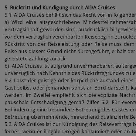
5 Rücktritt und Kündigung durch AIDA Cruises
5.1 AIDA Cruises behält sich das Recht vor, in folgend
a) Wird eine ausgeschriebene Mindestteilnehmerzah
Vertragsinhalt geworden sind, ausdrücklich hingewiesen
vor dem vertraglich vereinbarten Reisebeginn zurück
Rücktritt von der Reiseleistung oder Reise muss dem 
Reise aus diesem Grund nicht durchgeführt, erhält der 
geleistete Zahlung zurück.
b) AIDA Cruises ist aufgrund unvermeidbarer, außergew
unverzüglich nach Kenntnis des Rücktrittsgrundes zu e
5.2 Lässt der geistige oder körperliche Zustand eines
Gast selbst oder jemanden sonst an Bord darstellt, ka
werden. Im Zweifel empfiehlt sich die explizite Nach
pauschale Entschädigung gemäß Ziffer 6.2. Für eventu
Behinderung eine besondere Betreuung des Gastes erfor
Betreuung übernehmende, hinreichend qualifizierte Begle
5.3 AIDA Cruises ist zur Kündigung des Reisevertrags b
ferner, wenn er illegale Drogen konsumiert oder an B