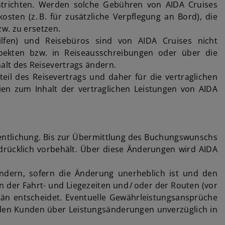
entrichten. Werden solche Gebühren von AIDA Cruises
sten (z. B. für zusätzliche Verpflegung an Bord), die
w. zu ersetzen.
gehilfen) und Reisebüros sind von AIDA Cruises nicht
pekten bzw. in Reiseausschreibungen oder über die
lt des Reisevertrags ändern.
teil des Reisevertrags und daher für die vertraglichen
eien zum Inhalt der vertraglichen Leistungen von AIDA
fentlichung. Bis zur Übermittlung des Buchungswunschs
drücklich vorbehält. Über diese Änderungen wird AIDA
ändern, sofern die Änderung unerheblich ist und den
n der Fahrt- und Liegezeiten und / oder der Routen (vor
itän entscheidet. Eventuelle Gewährleistungsansprüche
t, den Kunden über Leistungsänderungen unverzüglich in