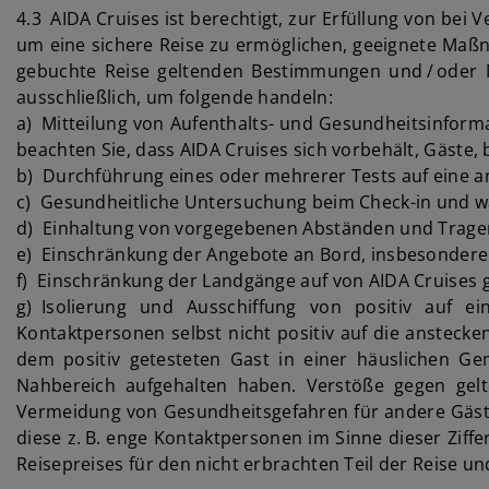
4.3 AIDA Cruises ist berechtigt, zur Erfüllung von be
um eine sichere Reise zu ermöglichen, geeignete Maß
gebuchte Reise geltenden Bestimmungen und / oder 
ausschließlich, um folgende handeln:
a) Mitteilung von Aufenthalts- und Gesundheitsinforma
beachten Sie, dass AIDA Cruises sich vorbehält, Gäste,
b) Durchführung eines oder mehrerer Tests auf eine an
c) Gesundheitliche Untersuchung beim Check-in und w
d) Einhaltung von vorgegebenen Abständen und Trag
e) Einschränkung der Angebote an Bord, insbesondere i
f) Einschränkung der Landgänge auf von AIDA Cruises g
g) Isolierung und Ausschiffung von positiv auf e
Kontaktpersonen selbst nicht positiv auf die ansteck
dem positiv getesteten Gast in einer häuslichen G
Nahbereich aufgehalten haben. Verstöße gegen gelt
Vermeidung von Gesundheitsgefahren für andere Gäste 
diese z. B. enge Kontaktpersonen im Sinne dieser Ziff
Reisepreises für den nicht erbrachten Teil der Reise u